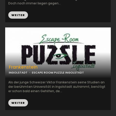
Doch noch immer liegen gegen...
WEITER
Frankenstein
INGOLSTADT
ESCAPE ROOM PUZZLE INGOLSTADT
Als der junge Schweizer Viktor Frankenstein seine Studien an
der berühmten Universität in Ingolstadt aufnimmt, benötigt
er schon bald einen Gehilfen, de...
WEITER