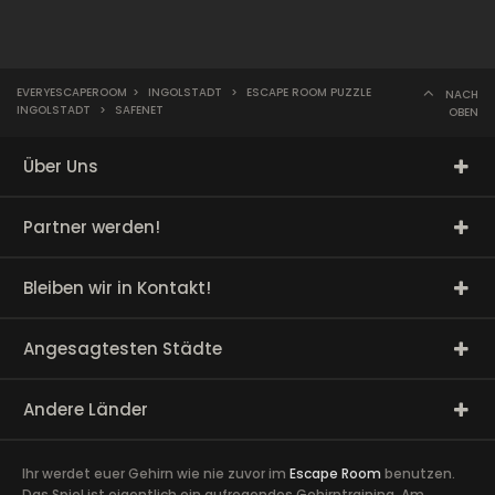
EVERYESCAPEROOM
>
INGOLSTADT
>
ESCAPE ROOM PUZZLE
NACH
INGOLSTADT
>
SAFENET
OBEN
Über Uns
Partner werden!
Bleiben wir in Kontakt!
Angesagtesten Städte
Andere Länder
Ihr werdet euer Gehirn wie nie zuvor im
Escape Room
benutzen.
Das Spiel ist eigentlich ein aufregendes Gehirntraining. Am