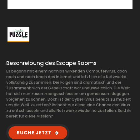
Beschreibung des Escape Rooms
Es begann mit einem harmlos wirkenden Computervirus, doch
nach und nach brach das Internet und letztlich alle Netzwerke
vollständig zusammen. Die Folgen sind dramatisch und der
Zusammenbruch der Gesellschaft war unausweichlich. Die Welt
hat sich nun zusammengeschlossen um gemeinsam dagegen
vorgehen zu können. Doch ist der Cyber-Virus bereits zu mutiert
um die Welt zu retten? Ihr habt nur diese eine Chance den Virus
zu entschlüsseln und alle Netzwerke wieder herzustellen. Seid ihr
bereit für diese Mission?
BUCHE JETZT