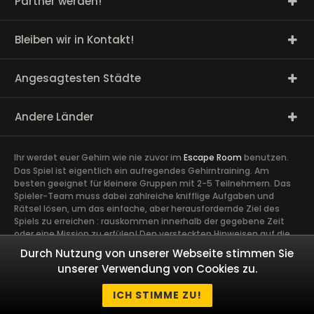
Partner werden!
Bleiben wir in Kontakt!
Angesagtesten Städte
Andere Länder
Ihr werdet euer Gehirn wie nie zuvor im
Escape Room
benutzen.
Das Spiel ist eigentlich ein aufregendes Gehirntraining. Am
besten geeignet für kleinere Gruppen mit 2-5 Teilnehmern. Das
Spieler-Team muss dabei zahlreiche knifflige Aufgaben und
Rätsel lösen, um das einfache, aber herausfordernde Ziel des
Spiels zu erreichen : rauskommen innerhalb der gegebene Zeit
oder eine Mission zu erfülen! Den versteckten Hinweisen auf die
Spur zu kommen, erfordert volle Konzentration sowie die Ideen
Durch Nutzung von unserer Webseite stimmen Sie
und Talente aller Spieler. Ein guter Zusammenhalt im Team ist
unserer Verwendung von Cookies zu.
äußerst wichtig. Ein gemeinsames Abenteuer schafft Vertrauen
und Engagement zwischen den Spielern und kann Kollegen näher
ICH STIMME ZU!
zusammen bringen.