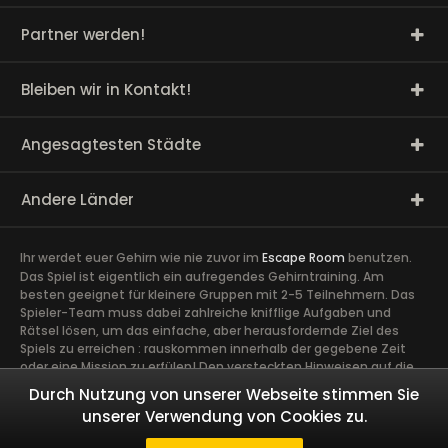
Partner werden!
Bleiben wir in Kontakt!
Angesagtesten Städte
Andere Länder
Ihr werdet euer Gehirn wie nie zuvor im
Escape Room
benutzen.
Das Spiel ist eigentlich ein aufregendes Gehirntraining. Am
besten geeignet für kleinere Gruppen mit 2-5 Teilnehmern. Das
Spieler-Team muss dabei zahlreiche knifflige Aufgaben und
Rätsel lösen, um das einfache, aber herausfordernde Ziel des
Spiels zu erreichen : rauskommen innerhalb der gegebene Zeit
oder eine Mission zu erfülen! Den versteckten Hinweisen auf die
Spur zu kommen, erfordert volle Konzentration sowie die Ideen
Durch Nutzung von unserer Webseite stimmen Sie
und Talente aller Spieler. Ein guter Zusammenhalt im Team ist
unserer Verwendung von Cookies zu.
äußerst wichtig. Ein gemeinsames Abenteuer schafft Vertrauen
und Engagement zwischen den Spielern und kann Kollegen näher