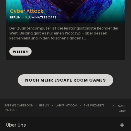
Cyber Attack
BERLIN
ILLUMINATI ESCAPE
Der Quantencomputer ist der leistungsstärkste Rechner der
Welt. Bislang gibt es nur einen Prototyp – aber dessen
Rechenleistung in den falschen Händen r...
WEITER
NOCH MEHR ESCAPE ROOM GAMES
EVERYESCAPEROOM
>
BERLIN
>
LABYRINTOOM
>
THE WIZARD'S
NACH
CABINET
OBEN
Über Uns