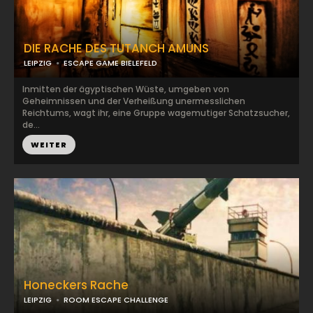
DIE RACHE DES TUTANCH AMUNS
LEIPZIG
ESCAPE GAME BIELEFELD
Inmitten der ägyptischen Wüste, umgeben von
Geheimnissen und der Verheißung unermesslichen
Reichtums, wagt ihr, eine Gruppe wagemutiger Schatzsucher,
de...
WEITER
Honeckers Rache
LEIPZIG
ROOM ESCAPE CHALLENGE