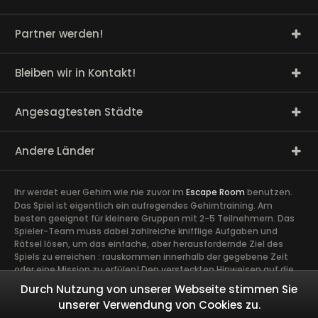
Partner werden!
Bleiben wir in Kontakt!
Angesagtesten Städte
Andere Länder
Ihr werdet euer Gehirn wie nie zuvor im
Escape Room
benutzen.
Das Spiel ist eigentlich ein aufregendes Gehirntraining. Am
besten geeignet für kleinere Gruppen mit 2-5 Teilnehmern. Das
Spieler-Team muss dabei zahlreiche knifflige Aufgaben und
Rätsel lösen, um das einfache, aber herausfordernde Ziel des
Spiels zu erreichen : rauskommen innerhalb der gegebene Zeit
oder eine Mission zu erfülen! Den versteckten Hinweisen auf die
Spur zu kommen, erfordert volle Konzentration sowie die Ideen
Durch Nutzung von unserer Webseite stimmen Sie
und Talente aller Spieler. Ein guter Zusammenhalt im Team ist
unserer Verwendung von Cookies zu.
äußerst wichtig. Ein gemeinsames Abenteuer schafft Vertrauen