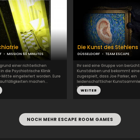
chiatrie
Die Kunst des Stehlens
F
MISSION 60 MINUTES
DÜSSELDORF
TEAM ESCAPE
fgrund einer richterlichen
Ihr seid eine Gruppe von berüch
n die Psychiatrische Klinik
Kunstdieben und bekommt eine
Mitte eingeliefert worden. Eure
zugespielt, dass Joe Parker, ein
auffälligkeiten machen...
leidenschaftlicher Kunstsammle
unbe...
WEITER
NOCH MEHR ESCAPE ROOM GAMES