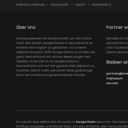
EVERYESCAPEROOM
>
DÜSSELDORF
>
QUEXIT
>
HANGOVER 2
Über Uns
Partner w
Everyescaperoom.de wurde erstellt, um die Suche
Betreibst Du 
nach den besten Escape Rooms in Deutschland so
kontaktiere u
einfach wie möglich zu gestalten. Auf unserer
und Tausende 
Website sind jetzt 1263 Escape Rooms zu finden von
Game vertrau
ganz Deutschland mit echten Bewertungen von
Spielern. Unser Ziel ist es, Escape Rooms in
Bleiben wi
Deutschland und auf der ganzen Welt bekannt zu
machen, damit mehr Menschen diese großartige
partners@eve
Form der Unterhaltung kennenlernen können.
Impressum
Kontakt
Ihr werdet euer Gehirn wie nie zuvor im
Escape Room
benutzen. Das Spiel 
knifflige Aufgaben und Rätsel lösen, um das einfache, aber herausforder