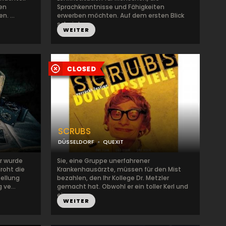
nen
Sprachkenntnisse und Fähigkeiten
. ...
erwerben möchten. Auf dem ersten Blick
scheint...
WEITER
SCRUBS
DÜSSELDORF
QUEXIT
r wurde
Sie, eine Gruppe unerfahrener
roht die
Krankenhausärzte, müssen für den Mist
tellung
bezahlen, den Ihr Kollege Dr. Metzler
 ve...
gemacht hat. Obwohl er ein toller Kerl und
ein...
WEITER