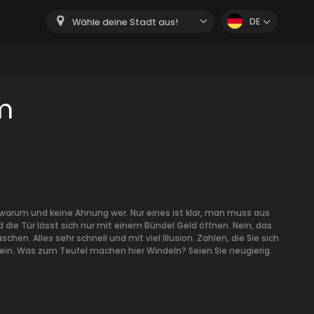
DE
Wähle deine Stadt aus!
m
arum und keine Ahnung wer. Nur eines ist klar, man muss aus
 Tür lässt sich nur mit einem Bündel Geld öffnen. Nein, das
chen. Alles sehr schnell und mit viel Illusion. Zahlen, die Sie sich
in. Was zum Teufel machen hier Windeln? Seien Sie neugierig.