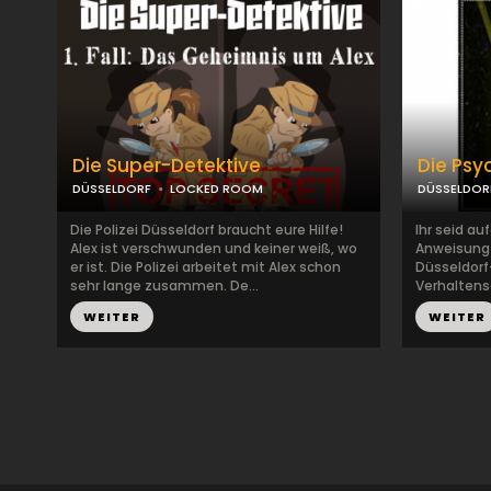
Die Super-Detektive
Die Psy
DÜSSELDORF
LOCKED ROOM
DÜSSELDOR
Die Polizei Düsseldorf braucht eure Hilfe!
Ihr seid au
Alex ist verschwunden und keiner weiß, wo
Anweisung i
er ist. Die Polizei arbeitet mit Alex schon
Düsseldorf-
sehr lange zusammen. De...
Verhaltens
WEITER
WEITER