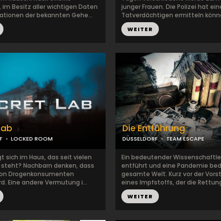
 im Besitz aller wichtigen Daten
junger Frauen. Die Polizei hat ei
ationen der bekannten Gehe...
Tatverdächtigen ermitteln können
WEITER
Lab
Die Entführung
F
LOCKED ROOM
DÜSSELDORF
TEAM ESCAPE
t sich im Haus, das seit vielen
Ein bedeutender Wissenschaftle
r steht? Nachbarn denken, dass
entführt und eine Pandemie bed
von Drogenkonsumenten
gesamte Welt. Kurz vor der Vors
d. Eine andere Vermutung i...
eines Impfstoffs, der die Rettung
WEITER