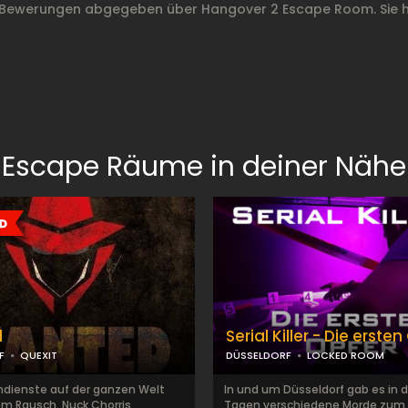
 Bewerungen abgegeben über Hangover 2 Escape Room. Sie 
Escape Räume in deiner Nähe
d
Serial Killer - Die erste
F
QUEXIT
DÜSSELDORF
LOCKED ROOM
dienste auf der ganzen Welt
In und um Düsseldorf gab es in 
em Rausch. Nuck Chorris
Tagen verschiedene Morde zum 