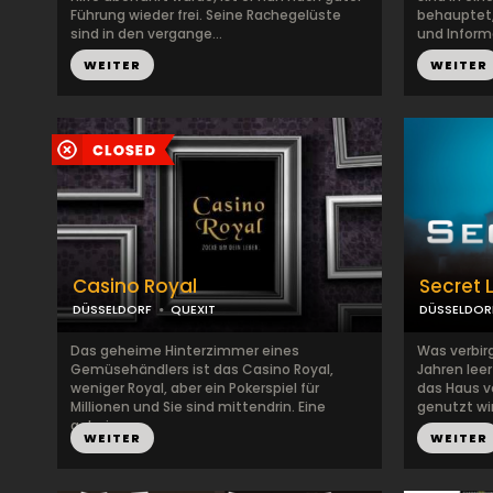
Führung wieder frei. Seine Rachegelüste
behauptet,
sind in den vergange...
und Inform
WEITER
WEITER
Casino Royal
Secret 
DÜSSELDORF
QUEXIT
DÜSSELDOR
Das geheime Hinterzimmer eines
Was verbirg
Gemüsehändlers ist das Casino Royal,
Jahren lee
weniger Royal, aber ein Pokerspiel für
das Haus 
Millionen und Sie sind mittendrin. Eine
genutzt wir
gehei...
WEITER
WEITER