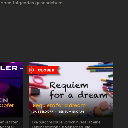
haben folgendes geschrieben:
n Opfer
Requiem for a dream
DÜSSELDORF
SENSUM ESCAPE
den letzten
Die Sprachschule Sprachinvest ist eine
Nachteil
Lehrinstitution für Menschen, die