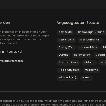
erden!
Angesagtesten Städte
ein Escape Room in Deutschland? Dann
Temecula
Champaign-Urbana
ns, um auf unsere Website zu gelangen
von Spielern mit deinem Escape
Tessenderlo
Glen Carbon (IL)
t zu machen!
Spring (TX)
Hellevoetsluis
Ai
r in Kontakt!
Durant
Halderberge
Verona 
ryescaperoom.com
Southern Pines
Vlieland
Mai
Rapid City (SD)
Melbourne
Midland (TX)
Brema
ist eigentlich ein aufregendes Gehirntraining. Am besten geeignet für kleinere Gr
nde Ziel des Spiels zu erreichen : rauskommen innerhalb der gegebene Zeit oder ein