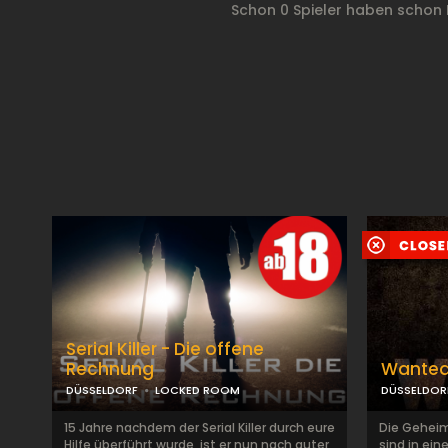
Schon 0 Spieler haben schon
Serial Killer - Die offene
Rechnung
Wante
DÜSSELDORF
LOCKED ROOM
DÜSSELDOR
15 Jahre nachdem der Serial Killer durch eure
Die Geheim
Hilfe überführt wurde, ist er nun nach guter
sind in ein