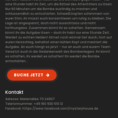
eine Stunde habt ihr Zeit, um die Rätsel des Attentäters zu lösen.
Nur 60 Minuten um die Bombe ausfindig zu machen und
schlussendlich zu entschärfen. Schweißtropfen schimmern von
eurer Stirn, ihr müsst euch konzentrieren um ruhig zu bleiben. Die
Lage ist angespannt, doch nicht aussichtslos und nicht
hoffnungslos. Zusammen könnt ihr es schaffen. Gemeinsam
könnt ihr die Aufgabe lösen – doch ihr habt nur eine Stunde Zeit…
Werdet zu echten Helden! Atmet noch einmal tief durch, hört auf
euren Herzschlag, behaltet einen kühlen Kopf und meistert die
Aufgabe. An euch hängt es jetzt – nur an euch und eurem Team.
Versetzt euch in die Gedankenwelt des Bombenlegers. Ihr könnt
es schaffen, ihr werdet es schaffen! Ihr werdet die Bombe
entschärfen…
BUCHE JETZT
Kontakt
Adresse: Marienallee 70 24937
Telefonnummer: +49 160 930 510 12
Facebook:
https://www.facebook.com/mysteryhouse.de