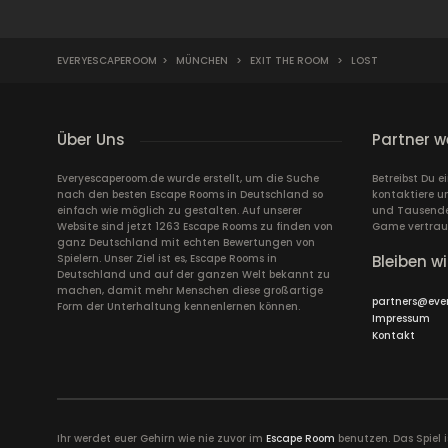
EVERYESCAPEROOM
>
MÜNCHEN
>
EXIT THE ROOM
>
LOST
Über Uns
Partner w
Everyescaperoom.de wurde erstellt, um die Suche
Betreibst Du 
nach den besten Escape Rooms in Deutschland so
kontaktiere u
einfach wie möglich zu gestalten. Auf unserer
und Tausende 
Website sind jetzt 1263 Escape Rooms zu finden von
Game vertrau
ganz Deutschland mit echten Bewertungen von
Spielern. Unser Ziel ist es, Escape Rooms in
Bleiben wi
Deutschland und auf der ganzen Welt bekannt zu
machen, damit mehr Menschen diese großartige
partners@eve
Form der Unterhaltung kennenlernen können.
Impressum
Kontakt
Ihr werdet euer Gehirn wie nie zuvor im
Escape Room
benutzen. Das Spiel 