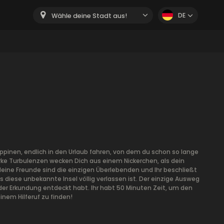
DE
Wähle deine Stadt aus!
ippinen, endlich in den Urlaub fahren, von dem du schon so lange
arke Turbulenzen wecken Dich aus einem Nickerchen, als dein
deine Freunde sind die einzigen Überlebenden und Ihr beschließt
s diese unbekannte Insel völlig verlassen ist. Der einzige Ausweg
 der Erkundung entdeckt habt. Ihr habt 50 Minuten Zeit, um den
nem Hilferuf zu finden!