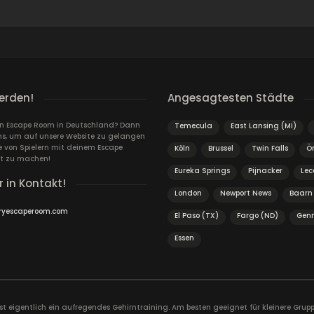
erden!
Angesagtesten Städte
ein Escape Room in Deutschland? Dann
Temecula
East Lansing (MI)
ns, um auf unsere Website zu gelangen
von Spielern mit deinem Escape
Köln
Brussel
Twin Falls
Ö
t zu machen!
Eureka Springs
Pijnacker
Lec
r in Kontakt!
London
Newport News
Baarn
ryescaperoom.com
El Paso (TX)
Fargo (ND)
Gen
Essen
ist eigentlich ein aufregendes Gehirntraining. Am besten geeignet für kleinere Gr