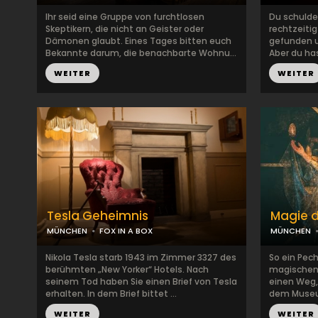
Ihr seid eine Gruppe von furchtlosen
Du schulde
Skeptikern, die nicht an Geister oder
rechtzeitig
Dämonen glaubt. Eines Tages bitten euch
gefunden u
Bekannte darum, die benachbarte Wohnu...
Aber du has
WEITER
WEITER
Tesla Geheimnis
Magie 
MÜNCHEN
FOX IN A BOX
MÜNCHEN
Nikola Tesla starb 1943 im Zimmer 3327 des
So ein Pec
berühmten „New Yorker“ Hotels. Nach
magischen 
seinem Tod haben Sie einen Brief von Tesla
einen Weg,
erhalten. In dem Brief bittet ...
dem Museum
WEITER
WEITER