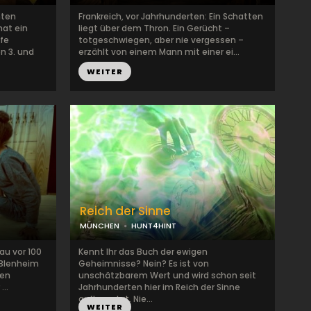
nten
Frankreich, vor Jahrhunderten: Ein Schatten
hat ein
liegt über dem Thron. Ein Gerücht –
fe
totgeschwiegen, aber nie vergessen –
n 3. und
erzählt von einem Mann mit einer ei...
WEITER
Reich der Sinne
MÜNCHEN
HUNT4HINT
au vor 100
Kennt Ihr das Buch der ewigen
S Blenheim
Geheimnisse? Nein? Es ist von
ten
unschätzbarem Wert und wird schon seit
..
Jahrhunderten hier im Reich der Sinne
aufbewahrt. Nie...
WEITER