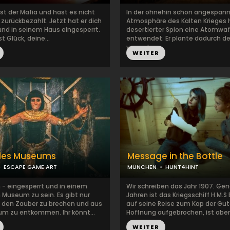
st der Mafia und hast es nicht
In der ohnehin schon angespan
 zurückbezahlt. Jetzt hat er dich
Atmosphäre des Kalten Krieges 
nd in seinem Haus eingesperrt.
desertierter Spion eine Atomwaf
t Glück, deine...
entwendet. Er plante dadurch de
vermut...
WEITER
des Museums
Message in the Bottle
ESCAPE GAME ART
MÜNCHEN
HUNT4HINT
h - eingesperrt und in einem
Wir schreiben das Jahr 1907. Gen
Museum zu sein. Es gibt nur
Jahren ist das Kriegsschiff H.M.
 den Zauber zu brechen und aus
auf seine Reise zum Kap der Gu
 zu entkommen. Ihr könnt...
Hoffnung aufgebrochen, ist aber .
WEITER