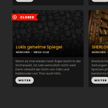
Lokis geheime Spiegel
SHERLO
MÜNCHEN
MEGA CLUE
MÜNCHEN
Wenn es mal wieder nach Ärger riecht in der
Sherlock H
Götterwelt, ist Loki vermutlich nicht weit.
Zeitungen 
Denn obwohl der Sohn von Odin und
Spatzen pf
Halbbruder von Thor auch hilfs...
berühmte P
Stre...
WEITER
WEITER