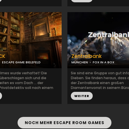
CK
Zentralbank
ESCAPE GAME BIELEFELD
MÜNCHEN
FOX IN A BOX
olmes wurde verhaftet! Die
Sie sind eine Gruppe von gut inf
überschlagen sich und die
Dieben. Sie finden heraus, dass d
eifen es vom Dach … der
der Zentralbank einen großen
rivatdetektiv soll nach einem
Diamantenvorrat in seinem Büro 
WEITER
NOCH MEHR ESCAPE ROOM GAMES