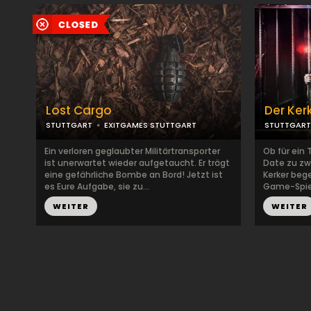
Lost Cargo
Der Ker
STUTTGART
EXITGAMES STUTTGART
STUTTGART
Ein verloren geglaubter Militärtransporter
Ob für ein
ist unerwartet wieder aufgetaucht. Er trägt
Date zu zw
eine gefährliche Bombe an Bord! Jetzt ist
Kerker bege
es Eure Aufgabe, sie zu...
Game-Spiele
WEITER
WEITER