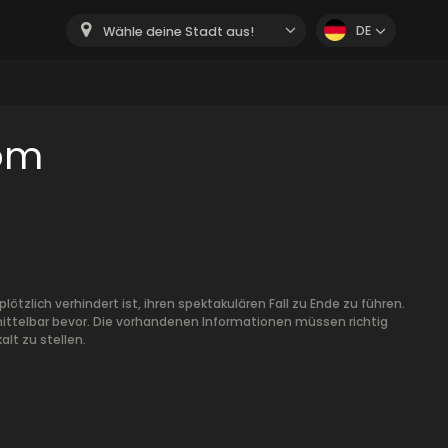
DE
Wähle deine Stadt aus!
oom
ötzlich verhindert ist, ihren spektakulären Fall zu Ende zu führen.
ittelbar bevor. Die vorhandenen Informationen müssen richtig
lt zu stellen.