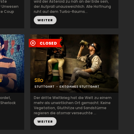
rste
wird der Asteroid zu nah an der Erde sein,
ihr Unwesen
der Aufprall unausweichlich. Alle Hoffnung
te Coup
ruht auf dem Turbo-Raums...
WEITER
s
Silo
STUTTGART
EXITGAMES STUTTGART
ordet,
Der dritte Weltkrieg hat die Welt zu einem
 Sherlock
mehr als unwirtlichen Ort gemacht: Keine
Vegetation, Gluthitze und Sandstürme
regieren die atomar verseuchte ...
WEITER