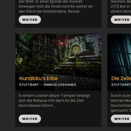
der Welt. In einer Spirale der Gewalt
Gestern Ab
bewegen sich die Großmächte weiter an
27/2 Bar i
den Rand der Katastrophe. Gewal...
einem Mord.
WEITER
WEITER
Hunabku’s Erbe
Die Zell
STUTTGART
ENMAZE LIVEGAMES
STUTTGART
In einem uralten Maya-Tempel verbirgt
Durch eure
sich die Reliquie mit dem ihr die Zeit
letzten Mo
kontrollieren könnt....
Deutschlan
gemacht. D
WEITER
WEITER