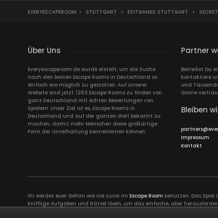
EVERYESCAPEROOM
>
STUTTGART
>
EXITGAMES STUTTGART
>
SECRET
Über Uns
Partner w
Everyescaperoom.de wurde erstellt, um die Suche
Betreibst Du 
nach den besten Escape Rooms in Deutschland so
kontaktiere u
einfach wie möglich zu gestalten. Auf unserer
und Tausende 
Website sind jetzt 1263 Escape Rooms zu finden von
Game vertrau
ganz Deutschland mit echten Bewertungen von
Spielern. Unser Ziel ist es, Escape Rooms in
Bleiben wi
Deutschland und auf der ganzen Welt bekannt zu
machen, damit mehr Menschen diese großartige
partners@eve
Form der Unterhaltung kennenlernen können.
Impressum
Kontakt
Ihr werdet euer Gehirn wie nie zuvor im
Escape Room
benutzen. Das Spiel 
knifflige Aufgaben und Rätsel lösen, um das einfache, aber herausforder
erfordert volle Konzentration sowie die Ideen und Talente aller Spiel