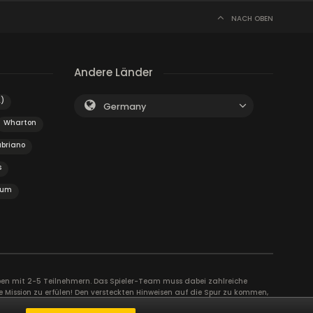
NACH OBEN
Andere Länder
L)
Germany
Wharton
abriano
s
hum
uppen mit 2-5 Teilnehmern. Das Spieler-Team muss dabei zahlreiche
e Mission zu erfülen! Den versteckten Hinweisen auf die Spur zu kommen,
r schafft Vertrauen und Engagement zwischen den Spielern und kann