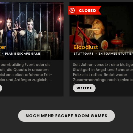
ker
Bloodlust
PLAN B ESCAPE GAME
STUTTGART
EXITGAMES STUTTG
 Teambuilding Event oder als
Seit Jahren versetzt eine blutig
eit, die Quests in unserem
Stuttgart in Angst und Schrecken
istern selbst erfahrene Exit-
Polizei ist ratlos, findet weder
r und Anfänger zugleich. ...
Zusammenhänge noch konkret
Anhaltspu...
WEITER
NOCH MEHR ESCAPE ROOM GAMES