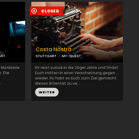
Costa Nostra
ART
STUTTGART
MY-QUEST
e Mordserie
Ihr reist zurück in die 30ger Jahre und findet
. Die
Euch mitten in einer Verschwörung gegen …
wieder. Ihr habt es Euch zum Ziel gemacht
e
dieses Attentat zu ve...
WEITER