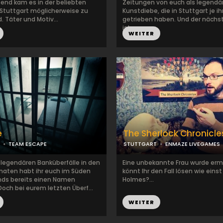
end kam es in der beliebten
Zeitungen von euch als legendä
n Stuttgart möglicherweise zu
Kunstdiebe, die in Stuttgart je 
 Täter und Motiv...
getrieben haben. Und der nächs
ist...
WEITER
e
The Sherlock Chronicle
TEAM ESCAPE
STUTTGART
ENMAZE LIVEGAMES
 legendären Banküberfälle in den
Eine unbekannte Frau wurde erm
naten habt ihr euch im Süden
könnt Ihr den Fall lösen wie einst
ds bereits einen Namen
Holmes?...
och bei eurem letzten Überf...
WEITER