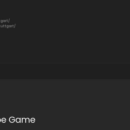
gart/
uttgart/
ape Game