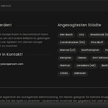
 SERVICE
erden!
Angesagtesten Städte
ein Escape Room in Deutschland? Dann
Den Bosch
Linz
Woodstock (I
ns, um auf unsere Website zu gelangen
von Spielern mit deinem Escape
Conshohocken (PA)
Pine Bluff
t zu machen!
Monroe (LA)
Easthampton
F
r in Kontakt!
Kempten
Liberec
Sint Niklaa
ryescaperoom.com
Weimar
Jonesboro (AR)
Boc
Cádiz
Debrecen
ist eigentlich ein aufregendes Gehirntraining. Am besten geeignet für kleinere Gr
nde Ziel des Spiels zu erreichen : rauskommen innerhalb der gegebene Zeit oder ein
er. Ein guter Zusammenhalt im Team ist äußerst wichtig. Ein gemeinsames Abenteue