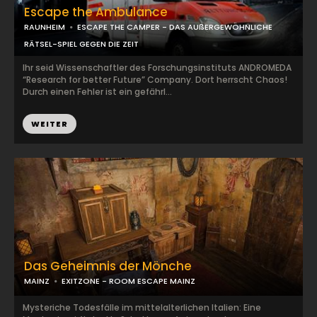
Escape the Ambulance
RAUNHEIM
ESCAPE THE CAMPER - DAS AUßERGEWÖHNLICHE
RÄTSEL-SPIEL GEGEN DIE ZEIT
Ihr seid Wissenschaftler des Forschungsinstituts ANDROMEDA
“Research for better Future” Company. Dort herrscht Chaos!
Durch einen Fehler ist ein gefährl...
WEITER
Das Geheimnis der Mönche
MAINZ
EXITZONE - ROOM ESCAPE MAINZ
Mysteriche Todesfälle im mittelalterlichen Italien: Eine