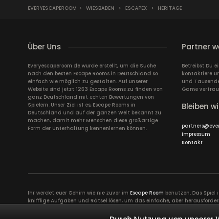
EVERYESCAPEROOM
>
WIESBADEN
>
ESCAPEX
>
HERITAGE
Über Uns
Partner w
Everyescaperoom.de wurde erstellt, um die Suche
Betreibst Du 
nach den besten Escape Rooms in Deutschland so
kontaktiere u
einfach wie möglich zu gestalten. Auf unserer
und Tausende 
Website sind jetzt 1263 Escape Rooms zu finden von
Game vertrau
ganz Deutschland mit echten Bewertungen von
Spielern. Unser Ziel ist es, Escape Rooms in
Bleiben wi
Deutschland und auf der ganzen Welt bekannt zu
machen, damit mehr Menschen diese großartige
partners@eve
Form der Unterhaltung kennenlernen können.
Impressum
Kontakt
Ihr werdet euer Gehirn wie nie zuvor im
Escape Room
benutzen. Das Spiel 
knifflige Aufgaben und Rätsel lösen, um das einfache, aber herausforder
erfordert volle Konzentration sowie die Ideen und Talente aller Spiel
Kollegen näher zusammen bringen.