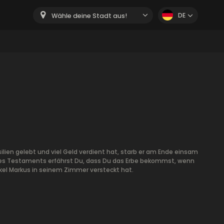
DE
Wähle deine Stadt aus!
silien gelebt und viel Geld verdient hat, starb er am Ende einsam
es Testaments erfährst Du, dass Du das Erbe bekommst, wenn
Onkel Markus in seinem Zimmer versteckt hat.