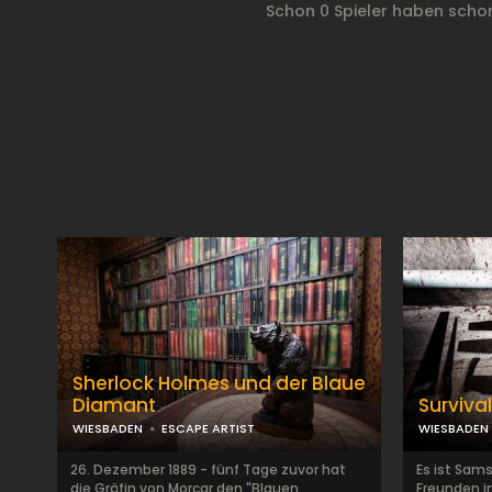
Schon 0 Spieler haben sch
Sherlock Holmes und der Blaue
Diamant
Surviv
WIESBADEN
ESCAPE ARTIST
WIESBADEN
26. Dezember 1889 - fünf Tage zuvor hat
Es ist Sam
die Gräfin von Morcar den "Blauen
Freunden in