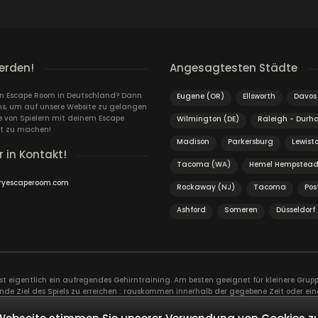
erden!
Angesagtesten Städte
ein Escape Room in Deutschland? Dann
Eugene (OR)
Ellsworth
Davos
ns, um auf unsere Website zu gelangen
von Spielern mit deinem Escape
Wilmington (DE)
Raleigh - Dur
t zu machen!
Madison
Parkersburg
Lewist
r in Kontakt!
Tacoma (WA)
Hemel Hempstea
ryescaperoom.com
Rockaway (NJ)
Tacoma
Pos
Ashford
Someren
Düsseldorf
ist eigentlich ein aufregendes Gehirntraining. Am besten geeignet für kleinere Gr
nde Ziel des Spiels zu erreichen : rauskommen innerhalb der gegebene Zeit oder ein
er. Ein guter Zusammenhalt im Team ist äußerst wichtig. Ein gemeinsames Abenteue