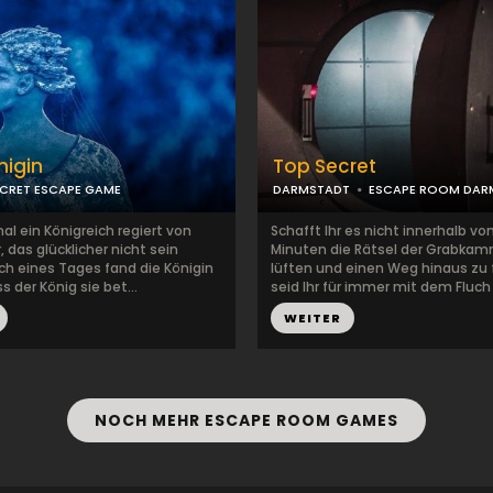
nigin
Top Secret
CRET ESCAPE GAME
DARMSTADT
ESCAPE ROOM DAR
al ein Königreich regiert von
Schafft Ihr es nicht innerhalb vo
 das glücklicher nicht sein
Minuten die Rätsel der Grabkam
ch eines Tages fand die Königin
lüften und einen Weg hinaus zu 
s der König sie bet...
seid Ihr für immer mit dem Fluch 
WEITER
NOCH MEHR ESCAPE ROOM GAMES