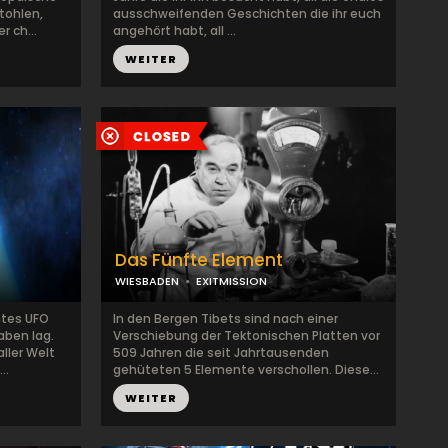
tohlen,
ausschweifenden Geschichten die ihr euch
r ch...
angehört habt, all ...
WEITER
Das Fünfte Element
WIESBADEN
EXITMISSION
htes UFO
In den Bergen Tibets sind nach einer
aben lag.
Verschiebung der Tektonischen Platten vor
ller Welt
509 Jahren die seit Jahrtausenden
..
gehüteten 5 Elemente verschollen. Diese...
WEITER