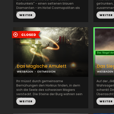
Karbunkels" - einen seltenen blauen
getrunken, 
Diamanten - im Hotel Cosmopolitan als
zusammen i
gest...
WEITER
WEITER
Das Magische Amulett
Das Sie
WIESBADEN
EXITMISSION
WIESBADEN
Ihr müsst durch gemeinsame
Auf der „Gi
Bemühungen den Horkrux finden, in dem
Wahrsager
sich die Seele des schwarzen Magiers
schenkt Dir
versteckt. Die Steine der Burg wahren sein
Überrascht 
Geheimn...
WEITER
WEITER