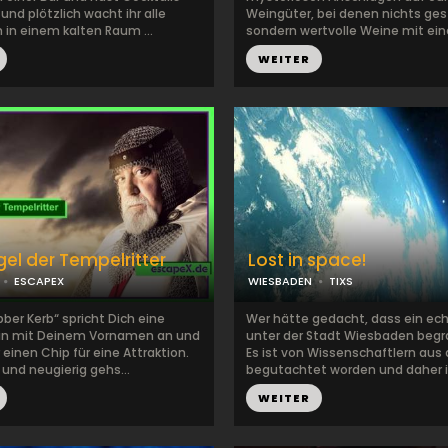
und plötzlich wacht ihr alle
Weingüter, bei denen nichts ges
n einem kalten Raum ...
sondern wertvolle Weine mit eine
WEITER
gel der Tempelritter
Lost in space!
ESCAPEX
WIESBADEN
TIXS
bber Kerb“ spricht Dich eine
Wer hätte gedacht, dass ein ec
in mit Deinem Vornamen an und
unter der Stadt Wiesbaden begr
 einen Chip für eine Attraktion.
Es ist von Wissenschaftlern aus a
und neugierig gehs...
begutachtet worden und daher i.
WEITER