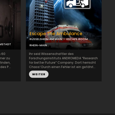
Escape The Ambulance
RÜSSELSHEIM AM MAIN
ESCAPE ROOM
MSTADT
RHEIN-MAIN
n 60
Ihr seid Wissenschaftler des
mer zu
Forschungsinstituts ANDROMEDA “Research
finden,
for better Future” Company. Dort herrscht
des P...
Chaos! Durch einen Fehler ist ein gefährl...
WEITER