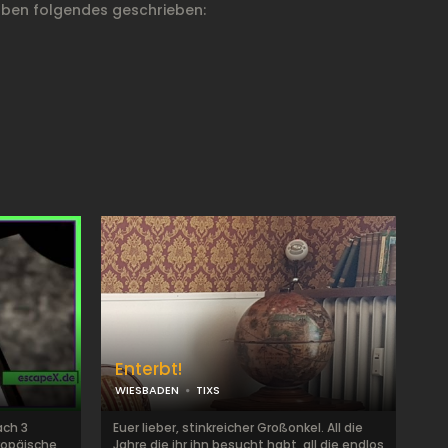
ben folgendes geschrieben:
Enterbt!
WIESBADEN
TIXS
ach 3
Euer lieber, stinkreicher Großonkel. All die
ropäische
Jahre die ihr ihn besucht habt, all die endlos