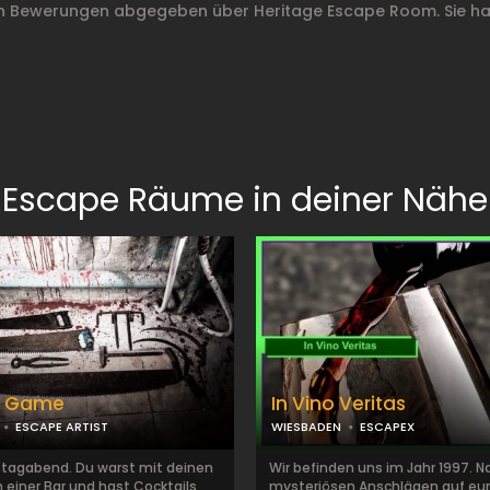
on Bewerungen abgegeben über Heritage Escape Room. Sie ha
Escape Räume in deiner Nähe
al Game
In Vino Veritas
ESCAPE ARTIST
WIESBADEN
ESCAPEX
stagabend. Du warst mit deinen
Wir befinden uns im Jahr 1997. N
 einer Bar und hast Cocktails
mysteriösen Anschlägen auf eu