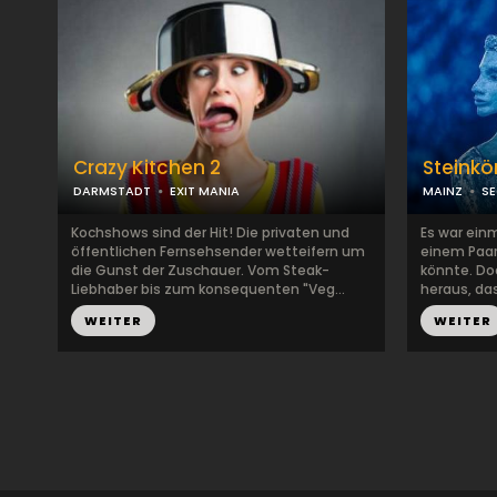
Crazy Kitchen 2
Steinkö
DARMSTADT
EXIT MANIA
MAINZ
SE
Kochshows sind der Hit! Die privaten und
Es war einm
öffentlichen Fernsehsender wetteifern um
einem Paar,
die Gunst der Zuschauer. Vom Steak-
könnte. Do
Liebhaber bis zum konsequenten "Veg...
heraus, das
WEITER
WEITER