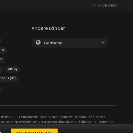
NACH OBEN
Andere Länder
Germany
ham
on
d
Amay
t Falls (ID)
uppen mit 2-5 Teilnehmern. Das Spieler-Team muss dabei zahlreiche
e Mission zu erfülen! Den versteckten Hinweisen auf die Spur zu kommen,
r schafft Vertrauen und Engagement zwischen den Spielern und kann