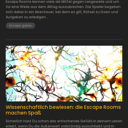
Escape Rooms kennen viele als Mittel gegen Langeweile und um
für eine Weile aus dem Alltag auszubrechen. Die Spieler begeben
sich dabei in ein Abenteuer, bei dem es gilt, Rätsel zu lösen und
Aufgaben zu erledigen...
Escape game
2022.04.24.
Wissenschaftlich bewiesen: die Escape Rooms
machen Spaß
Sicherlich hast Du schon das erfrischende Gefühl in deinem Leben
erlebt, wenn Du die Außenwelt vollständig ausschließt und in