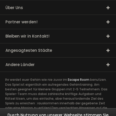
Über Uns
Partner werden!
Bleiben wir in Kontakt!
Angesagtesten Städte
Andere Länder
Ihr werdet euer Gehirn wie nie zuvor im
Escape Room
benutzen.
Das Spiel ist eigentlich ein aufregendes Gehirntraining. Am
besten geeignet für kleinere Gruppen mit 2-5 Teilnehmern. Das
Spieler-Team muss dabei zahlreiche knifflige Aufgaben und
Rätsel lösen, um das einfache, aber herausfordernde Ziel des
Spiels zu erreichen : rauskommen innerhalb der gegebene Zeit
oder eine Mission zu erfülen! Den versteckten Hinweisen auf die
Spur zu kommen, erfordert volle Konzentration sowie die Ideen
Durch Nutzung von unserer Webseite stimmen Sie