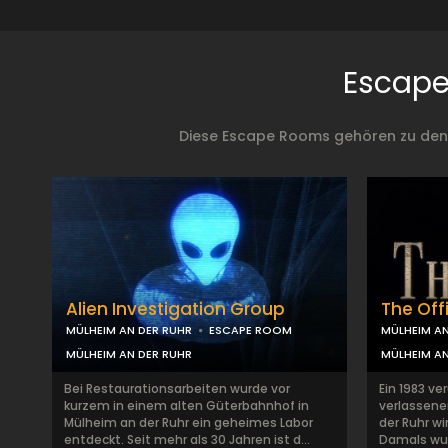
Escape
Diese Escape Rooms gehören zu den b
Alien Investigation Group
The Off
MÜLHEIM AN DER RUHR
ESCAPE ROOM
MÜLHEIM AN
MÜLHEIM AN DER RUHR
MÜLHEIM AN
Bei Restaurationsarbeiten wurde vor
Ein 1983 ve
kurzem in einem alten Güterbahnhof in
verlassene
Mülheim an der Ruhr ein geheimes Labor
der Ruhr wi
entdeckt. Seit mehr als 30 Jahren ist d...
Damals wur