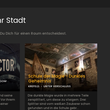
r Stadt
Du Dich für einen Raum entscheidest.
Schule der Magie - Dunkles
Geheimnis
ROOM
KREFELD
UNTER VERSCHLUSS
und seine
Die dunkle Magie wurde in mehrere Teile
 Vor ihrem
zersplittert, um diese zu steigern. Drei
seiner
Splitter sind vom weißen Zauberer schon
.
gefunden und in die Schule gebr...