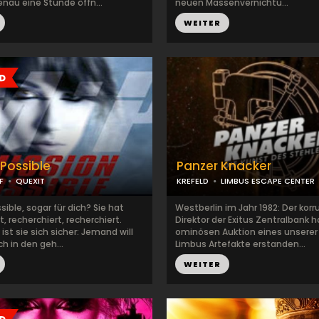
enau eine Stunde öffn...
neuen Massenvernichtu...
WEITER
 Possible
Panzer Knacker
F
QUEXIT
KREFELD
LIMBUS ESCAPE CENTER
sible, sogar für dich? Sie hat
Westberlin im Jahr 1982: Der korr
t, recherchiert, recherchiert.
Direktor der Exitus Zentralbank h
ist sie sich sicher: Jemand will
ominösen Auktion eines unserer
ch in den geh...
Limbus Artefakte erstanden...
WEITER