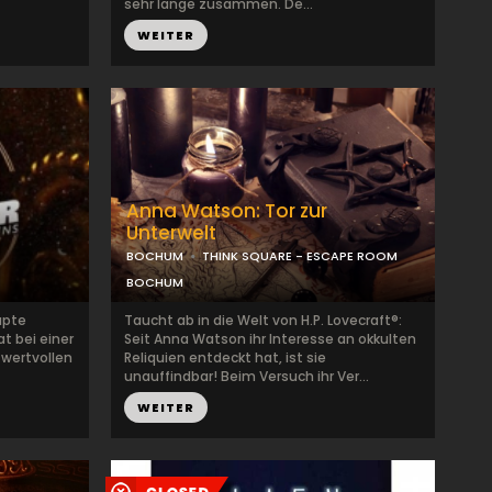
sehr lange zusammen. De...
WEITER
Anna Watson: Tor zur
Unterwelt
BOCHUM
THINK SQUARE - ESCAPE ROOM
BOCHUM
upte
Taucht ab in die Welt von H.P. Lovecraft®:
at bei einer
Seit Anna Watson ihr Interesse an okkulten
 wertvollen
Reliquien entdeckt hat, ist sie
unauffindbar! Beim Versuch ihr Ver...
WEITER