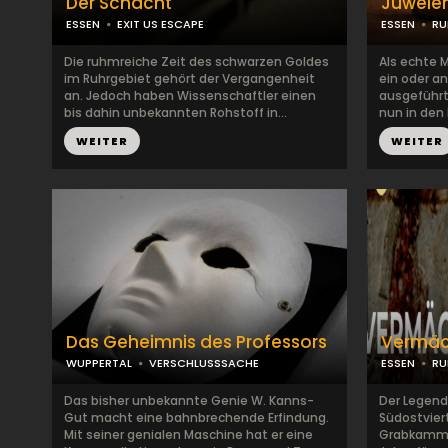
Der Schacht
Juwele
ESSEN
EXIT US ESCAPE
ESSEN
RU
Die ruhmreiche Zeit des schwarzen Goldes
Als echte 
im Ruhrgebiet gehört der Vergangenheit
ein oder a
an. Jedoch haben Wissenschaftler einen
ausgeführt.
bis dahin unbekannten Rohstoff in...
nun in den 
WEITER
WEITER
Das Geheimnis des Professors
Vermäc
WUPPERTAL
VERSCHLUSSSACHE
ESSEN
RU
Das bisher unbekannte Genie W. Kanns-
Der Legende
Gut macht eine bahn­brechende Erfindung.
Südostvier
Mit seiner genialen Maschine hat er eine
Grabkammer