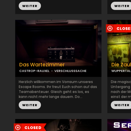
WEITER
WEITER
Das Wartezimmer
Die Zau
CASTROP-RAUXEL
VERSCHLUSSSACHE
WUPPERTAL
Herzlich willkommen im Vorraum unseres
Die magisc
Escape Rooms. Ihr freut Euch schon auf das
Untergang 
Teamabenteuer. Gleich geht es los, es
nach der M
kann nicht mehr lange dauern. Do...
einst der m
WEITER
WEITER