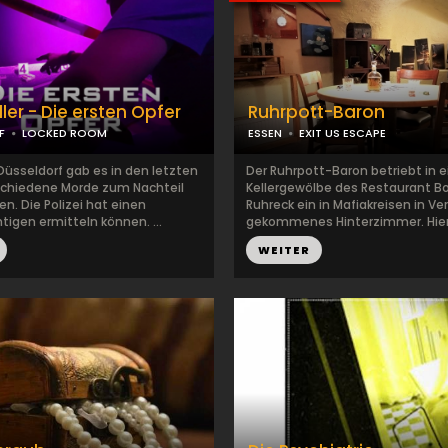
iller - Die ersten Opfer
Ruhrpott-Baron
F
LOCKED ROOM
ESSEN
EXIT US ESCAPE
Düsseldorf gab es in den letzten
Der Ruhrpott-Baron betriebt in 
chiedene Morde zum Nachteil
Kellergewölbe des Restaurant 
en. Die Polizei hat einen
Ruhreck ein in Mafiakreisen in Ver
igen ermitteln können. ...
gekommenes Hinterzimmer. Hier l
WEITER