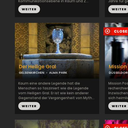
Kommunikationsebene in Raum und Z...
Jahre für g
WEITER
WEITER
Der Heilige Gral
Mission
GELSENKIRCHEN
ALMA PARK
DÜSSELDOR
Kaum eine andere Legende hat die
Mission Pos
Menschen so fasziniert wie die Legende
recherchier
vom Heiligen Gral. Er ist wie kein anderer
Inzwischen 
Gegenstand der Vergangenheit von Myth...
sich heimli
WEITER
WEITER