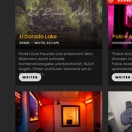
El Dorado Lake
Police
ESSEN
MOTEL ESCAPE
DÜSSELDOR
Findet Eure Freunde und entkommt dem
"Police Ac
Wahnsinn durch schnelle
Stunden Li
Kombinationsgabe und Kreativität. Nutzt
Police Acad
Augen, Ohren und Euren Verstand um in
spannender.
diesem Real L...
WEITER
WEITER