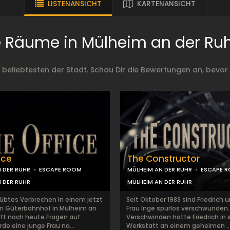
LISTENANSICHT
KARTENANSICHT
 Räume in Mülheim an der Ruh
eliebtesten der Stadt. Schau Dir die Bewertungen an, bevor 
ice
The Constructor
 DER RUHR
ESCAPE ROOM
MÜLHEIM AN DER RUHR
ESCAPE 
 DER RUHR
MÜLHEIM AN DER RUHR
rübtes Verbrechen in einem jetzt
Seit Oktober 1983 sind Friedrich 
n Güterbahnhof in Mülheim an
Frau Inge spurlos verschwunden.
rft noch heute Fragen auf.
Verschwinden hatte Friedrich in 
de eine junge Frau na...
Werkstatt an einem geheimen ..