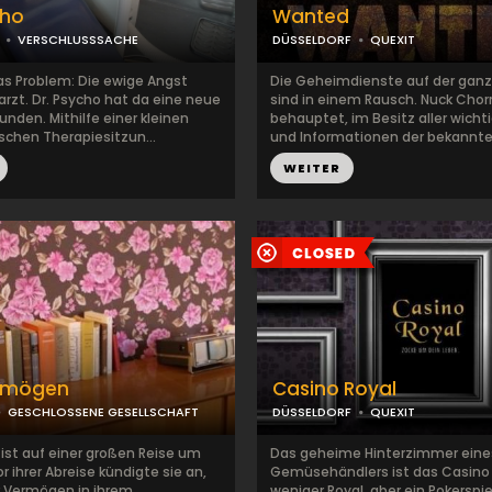
cho
Wanted
VERSCHLUSSSACHE
DÜSSELDORF
QUEXIT
das Problem: Die ewige Angst
Die Geheimdienste auf der gan
rzt. Dr. Psycho hat da eine neue
sind in einem Rausch. Nuck Chorr
nden. Mithilfe einer kleinen
behauptet, im Besitz aller wich
schen Therapiesitzun...
und Informationen der bekannte
WEITER
rmögen
Casino Royal
GESCHLOSSENE GESELLSCHAFT
DÜSSELDORF
QUEXIT
ist auf einer großen Reise um
Das geheime Hinterzimmer eine
or ihrer Abreise kündigte sie an,
Gemüsehändlers ist das Casino 
hr Vermögen in ihrem
weniger Royal, aber ein Pokerspie