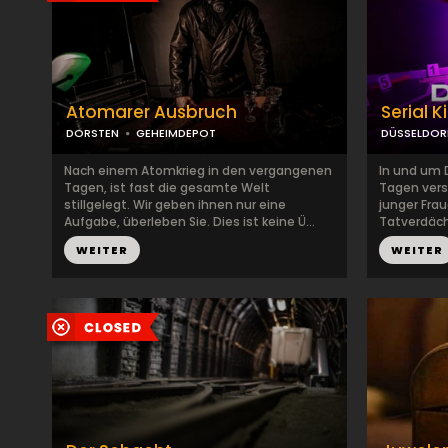
Atomarer Ausbruch
Serial K
DORSTEN
GEHEIMDEPOT
DÜSSELDOR
Nach einem Atomkrieg in den vergangenen
In und um 
Tagen, ist fast die gesamte Welt
Tagen vers
stillgelegt. Wir geben ihnen nur eine
junger Frau
Aufgabe, überleben Sie. Dies ist keine Ü...
Tatverdächt
WEITER
WEITER