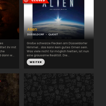
Alien
DÜSSELDORF
QUEXIT
des
Große schwarze Flecken am Düsseldorfer
ltet ihr mit
Himmel... das kann kein gutes Omen sein.
iche
Was viele nicht für möglich hielten, ist nun
dann w...
eine grausame Realität. Die...
WEITER