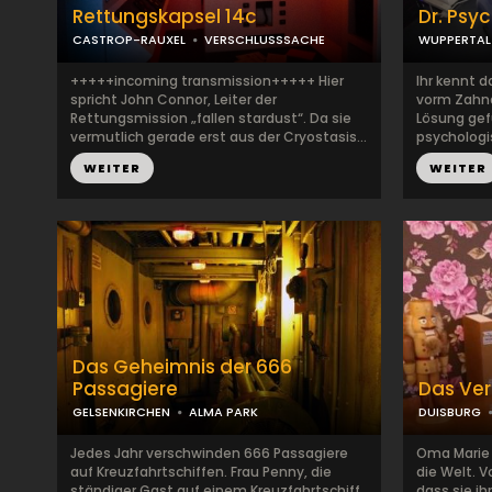
Rettungskapsel 14c
Dr. Psy
CASTROP-RAUXEL
VERSCHLUSSSACHE
WUPPERTAL
+++++incoming transmission+++++ Hier
Ihr kennt 
spricht John Connor, Leiter der
vorm Zahna
Rettungsmission „fallen stardust“. Da sie
Lösung gefu
vermutlich gerade erst aus der Cryostasis...
psychologi
WEITER
WEITER
Das Geheimnis der 666
Passagiere
Das Ve
GELSENKIRCHEN
ALMA PARK
DUISBURG
Jedes Jahr verschwinden 666 Passagiere
Oma Marie 
auf Kreuzfahrtschiffen. Frau Penny, die
die Welt. V
ständiger Gast auf einem Kreuzfahrtschiff
dass sie i