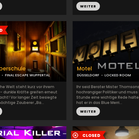
WEITER
berschule
Motel
FINAL ESCAPE WUPPERTAL
DÜSSELDORF
LOCKED ROOM
he Welt steht kurz vor ihrem
Ihr seid Berater Mister Thomsons. 
– dunkle Kräfte greifen erneut
hochrangiger Politiker und muss 
acht! Vor langer Zeit besiegte
Stunde eine wichtige Rede halte
ächtige Zauberer „Ba...
hat er in das Blue Merri...
WEITER