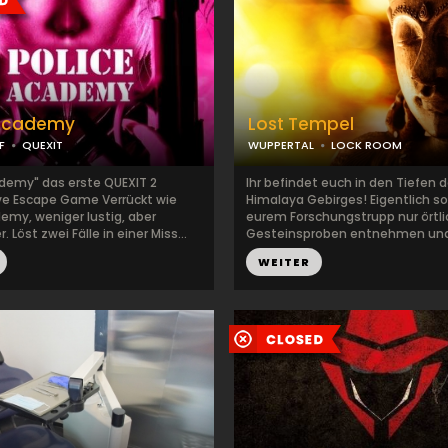
 Academy
Lost Tempel
F
QUEXIT
WUPPERTAL
LOCK ROOM
ademy" das erste QUEXIT 2
Ihr befindet euch in den Tiefen 
ve Escape Game Verrückt wie
Himalaya Gebirges! Eigentlich sol
emy, weniger lustig, aber
eurem Forschungstrupp nur örtl
 Löst zwei Fälle in einer Miss...
Gesteinsproben entnehmen und 
WEITER