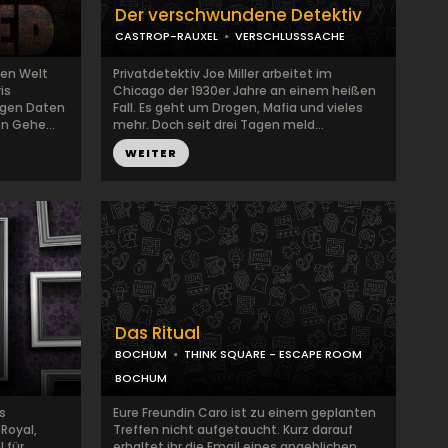
Der verschwundene Detektiv
CASTROP-RAUXEL
VERSCHLUSSSACHE
zen Welt
Privatdetektiv Joe Miller arbeitet im
is
Chicago der 1930er Jahre an einem heißen
tigen Daten
Fall. Es geht um Drogen, Mafia und vieles
n Gehe...
mehr. Doch seit drei Tagen meld...
WEITER
Das Ritual
BOCHUM
THINK SQUARE - ESCAPE ROOM
BOCHUM
s
Eure Freundin Caro ist zu einem geplanten
Royal,
Treffen nicht aufgetaucht. Kurz darauf
l für
erhaltet ihr die Email eines angeblichen