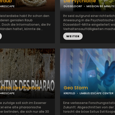
nraub
Die Psychiatrie
HRESCAPE
DÜSSELDORF
MISSION 60 MINUTE
Meisterdiebe habt Ihr schon den
Ihr seid aufgrund einer richterlic
nderen genialen Raub
Anweisung in die Psychiatrische K
 Doch die Informationen, die Ihr
Düsseldorf-Mitte eingeliefert wo
Händen haltet, könnte de...
Verhaltensauffälligkeiten mache
WEITER
htnis des Pharaos
Geo Storm
HRESCAPE
KREFELD
LIMBUS ESCAPE CENTER
 zufolge soll sich im Essener
Eine verlassene Forschungsstati
tel eine alte pharaonische
Zukunft: Abgeschnitten von der Z
 befinden, die sich nur alle 30
forscht die böse Exitus Evil Koop