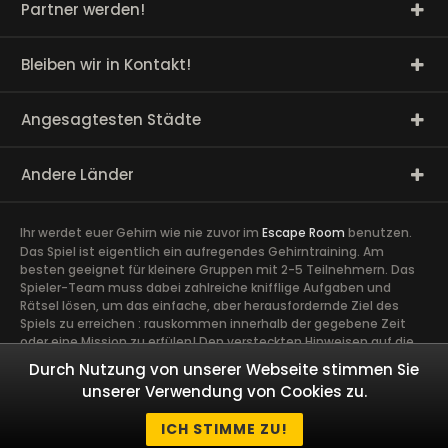
Partner werden!
Bleiben wir in Kontakt!
Angesagtesten Städte
Andere Länder
Ihr werdet euer Gehirn wie nie zuvor im
Escape Room
benutzen.
Das Spiel ist eigentlich ein aufregendes Gehirntraining. Am
besten geeignet für kleinere Gruppen mit 2-5 Teilnehmern. Das
Spieler-Team muss dabei zahlreiche knifflige Aufgaben und
Rätsel lösen, um das einfache, aber herausfordernde Ziel des
Spiels zu erreichen : rauskommen innerhalb der gegebene Zeit
oder eine Mission zu erfülen! Den versteckten Hinweisen auf die
Spur zu kommen, erfordert volle Konzentration sowie die Ideen
Durch Nutzung von unserer Webseite stimmen Sie
und Talente aller Spieler. Ein guter Zusammenhalt im Team ist
unserer Verwendung von Cookies zu.
äußerst wichtig. Ein gemeinsames Abenteuer schafft Vertrauen
und Engagement zwischen den Spielern und kann Kollegen näher
ICH STIMME ZU!
zusammen bringen.