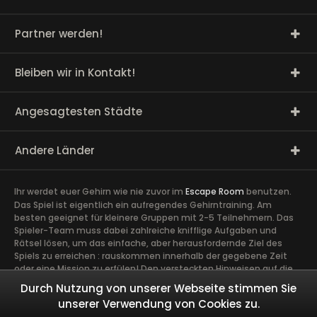
Partner werden!
Bleiben wir in Kontakt!
Angesagtesten Städte
Andere Länder
Ihr werdet euer Gehirn wie nie zuvor im
Escape Room
benutzen.
Das Spiel ist eigentlich ein aufregendes Gehirntraining. Am
besten geeignet für kleinere Gruppen mit 2-5 Teilnehmern. Das
Spieler-Team muss dabei zahlreiche knifflige Aufgaben und
Rätsel lösen, um das einfache, aber herausfordernde Ziel des
Spiels zu erreichen : rauskommen innerhalb der gegebene Zeit
oder eine Mission zu erfülen! Den versteckten Hinweisen auf die
Spur zu kommen, erfordert volle Konzentration sowie die Ideen
Durch Nutzung von unserer Webseite stimmen Sie
und Talente aller Spieler. Ein guter Zusammenhalt im Team ist
unserer Verwendung von Cookies zu.
äußerst wichtig. Ein gemeinsames Abenteuer schafft Vertrauen