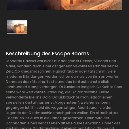
Beschreibung des Escape Rooms
Leonardo Davinci war nicht nur der großer Denker, Visionär und
Maler, sondern auch einer der geheimnisvollsten Erfinder seiner
Zeit. Ob Kriegsmaschinen, Hubschrauber oder Fallschirm, viele
moderne Erfindungen wurden schon damals von ihm entworfen.
Dennoch das rätselhafteste und das fantastischste blieb
Jahrhunderte lang verborgen. Es kursieren lediglich Gerüchte über
seine wohl wertvollste Erfindung, die Goldmaschine. Diese
verwandelte Blei ins Gold. Dafür brauchte man jedoch einen
speziellen Kristall namens „Morgenstern“, welcher verloren
gegangen ist. Ihr seid die wagemutigen Abenteurer, die der
Legende der Goldmaschine nachgehen wollen. Ein rätselhaftes
Tagebuch ist euch in die Hände gekommen. Darin wird der
Dachboden eines verlassenen alten Hauses erwähnt. Findet des
Kristall und die Goldmaschine. Vielleicht habt ihr ja Glück und