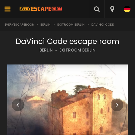
EVERYESCAPEROOM
>
BERLIN
>
EXITROOM BERLIN
>
DAVINCI CODE
DaVinci Code escape room
BERLIN
EXITROOM BERLIN