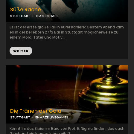
Süße Rache
STUTTGART
TEAM ESCAPE
Es ist der erste große Fall in eurer Karriere: Gestern Abend kam
es in der beliebten 27/2 Bar in Stuttgart möglicherweise zu
einem Mord. Täter und Motiv...
WEITER
Die Tränen der Gaia
STUTTGART
ENMAZE LIVEGAMES
Könnt Ihr das Elixier im Büro von Prof. E. Nigma finden, das euch
Glück und ein langes Leben gibt?...