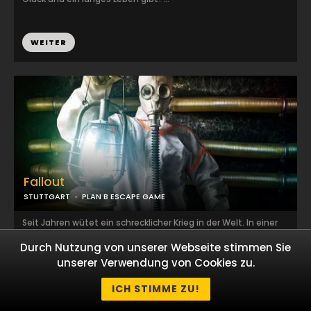
WEITER
Fallout
STUTTGART
PLAN B ESCAPE GAME
Seit Jahren wütet ein schrecklicher Krieg in der Welt. In einer
Spirale der Gewalt bewegen sich die Großmächte weiter an
Durch Nutzung von unserer Webseite stimmen Sie
den Rand der Katastrophe. Gewal...
unserer Verwendung von Cookies zu.
WEITER
ICH STIMME ZU!